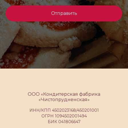
Отправить
ООО «Кондитерская фабрика
«Чистопрудненская»
ИНН/КПП 4502023168/450201001
ОГРН 1094502001494
БИК 041806647