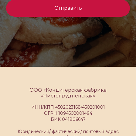
Отправить
ООО «Кондитерская фабрика
«Чистопрудненская»
ИНН/КПП 4502023168/450201001
ОГРН 1094502001494
БИК 041806647
Юридический/ фактический/ почтовый адрес